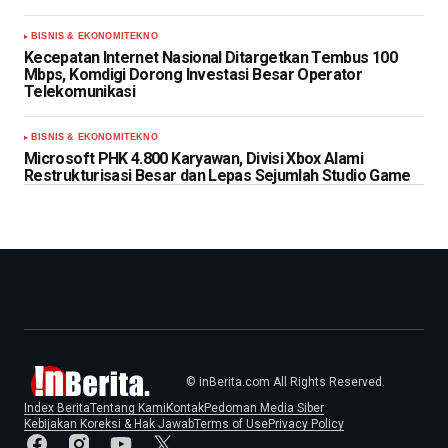
BISNIS & EKONOMI
TEKNO
Kecepatan Internet Nasional Ditargetkan Tembus 100
Mbps, Komdigi Dorong Investasi Besar Operator
Telekomunikasi
BISNIS & EKONOMI
TEKNO
Microsoft PHK 4.800 Karyawan, Divisi Xbox Alami
Restrukturisasi Besar dan Lepas Sejumlah Studio Game
© inBerita.com All Rights Reserved.
Index Berita
Tentang Kami
Kontak
Pedoman Media Siber
Kebijakan Koreksi & Hak Jawab
Terms of Use
Privacy Policy