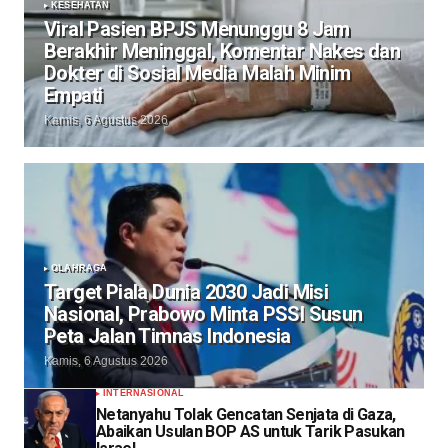
KESEHATAN
Viral Pasien BPJS Menunggu 8 Jam
Berakhir Meninggal, Komentar Nakes dan
Dokter di Sosial Media Malah Minim
Empati
Kamis, 6 Agustus 2026
OLAHRAGA
Target Piala Dunia 2030 Jadi Misi
Nasional, Prabowo Minta PSSI Susun
Peta Jalan Timnas Indonesia
Kamis, 6 Agustus 2026
INTERNASIONAL
Netanyahu Tolak Gencatan Senjata di Gaza,
Abaikan Usulan BOP AS untuk Tarik Pasukan