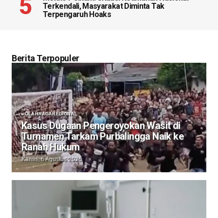
Terkendali, Masyarakat Diminta Tak
Terpengaruh Hoaks
Berita Terpopuler
OLAHRAGA
REGIONAL
Kasus Dugaan Pengeroyokan Wasit di
Turnamen Tarkam Purbalingga Naik ke
Ranah Hukum
Kamis, 6 Agustus 2026