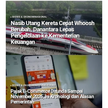
BISNIS & EKONOMI
NASIONAL
Nasib Utang Kereta Cepat Whoosh
Berubah, Danantara Lepas
Pengelolaan ke Kementerian
Keuangan
Jumat, 7 Agustus 2026
BISNIS & EKONOMI
NASIONAL
TEKNO
Pajak E-Commerce Ditunda Sampai
November 2026, Ini Kronologi dan Alasan
Pemerintah