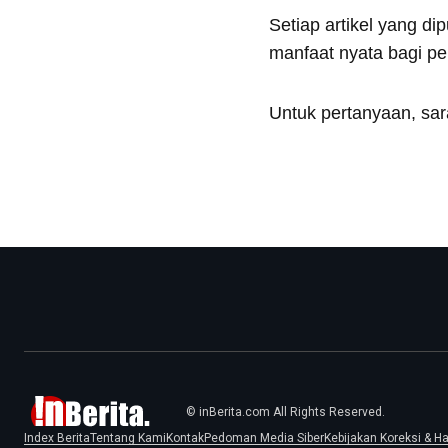
Setiap artikel yang di
manfaat nyata bagi p
Untuk pertanyaan, sar
© inBerita.com All Rights Reserved.
Index Berita
Tentang Kami
Kontak
Pedoman Media Siber
Kebijakan Koreksi & H