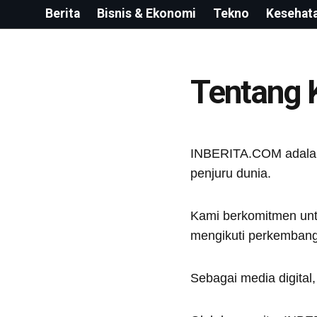
Berita
Bisnis & Ekonomi
Tekno
Kesehat
Tentang 
INBERITA.COM adalah p
penjuru dunia.
Kami berkomitmen untu
mengikuti perkembang
Sebagai media digital