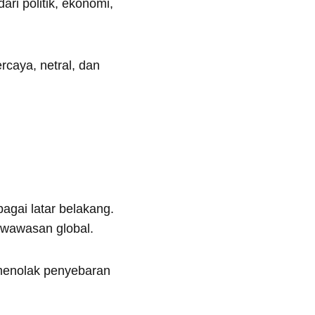
ri politik, ekonomi,
caya, netral, dan
agai latar belakang.
 wawasan global.
 menolak penyebaran