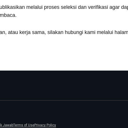
publikasikan melalui proses seleksi dan verifikasi agar 
embaca.
an, atau kerja sama, silakan hubungi kami melalui hal
ak Jawab
Terms of Use
Privacy Policy