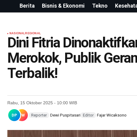
Berita
Bisnis & Ekonomi
Tekno
Kesehat
NASIONAL
REGIONAL
Dini Fitria Dinonaktif
Merokok, Publik Gera
Terbalik!
Rabu, 15 Oktober 2025 - 10:00 WIB
DP
FW
Reporter
Dewi Puspitasari
Editor
Fajar Wicaksono