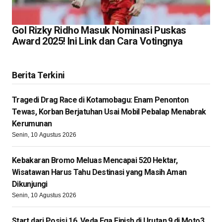
Gol Rizky Ridho Masuk Nominasi Puskas
Award 2025! Ini Link dan Cara Votingnya
Berita Terkini
Tragedi Drag Race di Kotamobagu: Enam Penonton
Tewas, Korban Berjatuhan Usai Mobil Pebalap Menabrak
Kerumunan
Senin, 10 Agustus 2026
Kebakaran Bromo Meluas Mencapai 520 Hektar,
Wisatawan Harus Tahu Destinasi yang Masih Aman
Dikunjungi
Senin, 10 Agustus 2026
Start dari Posisi 16, Veda Ega Finish di Urutan 9 di Moto3