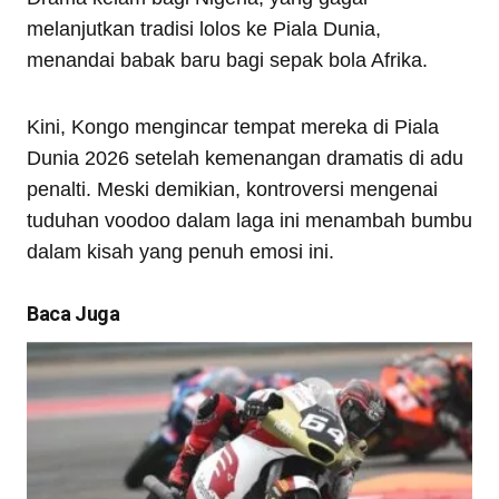
melanjutkan tradisi lolos ke Piala Dunia,
menandai babak baru bagi sepak bola Afrika.
Kini, Kongo mengincar tempat mereka di Piala
Dunia 2026 setelah kemenangan dramatis di adu
penalti. Meski demikian, kontroversi mengenai
tuduhan voodoo dalam laga ini menambah bumbu
dalam kisah yang penuh emosi ini.
Baca Juga