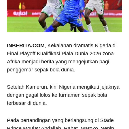
INBERITA.COM
, Kekalahan dramatis Nigeria di
Final Playoff Kualifikasi Piala Dunia 2026 zona
Afrika menjadi berita yang mengejutkan bagi
penggemar sepak bola dunia.
Setelah Kamerun, kini Nigeria mengikuti jejaknya
dengan gagal lolos ke turnamen sepak bola
terbesar di dunia.
Pada pertandingan yang berlangsung di Stade
Prince Moulay Abdallah, Rabat, Maroko, Senin