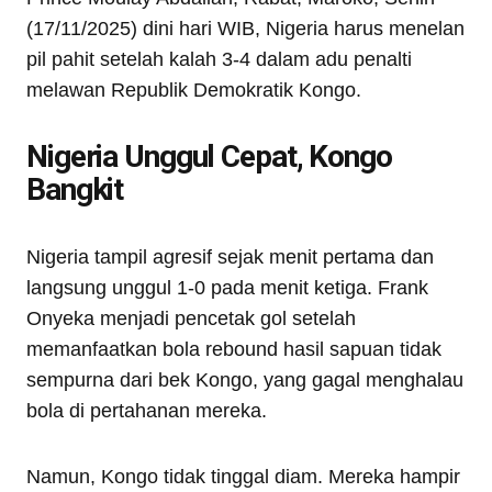
(17/11/2025) dini hari WIB, Nigeria harus menelan
pil pahit setelah kalah 3-4 dalam adu penalti
melawan Republik Demokratik Kongo.
Nigeria Unggul Cepat, Kongo
Bangkit
Nigeria tampil agresif sejak menit pertama dan
langsung unggul 1-0 pada menit ketiga. Frank
Onyeka menjadi pencetak gol setelah
memanfaatkan bola rebound hasil sapuan tidak
sempurna dari bek Kongo, yang gagal menghalau
bola di pertahanan mereka.
Namun, Kongo tidak tinggal diam. Mereka hampir