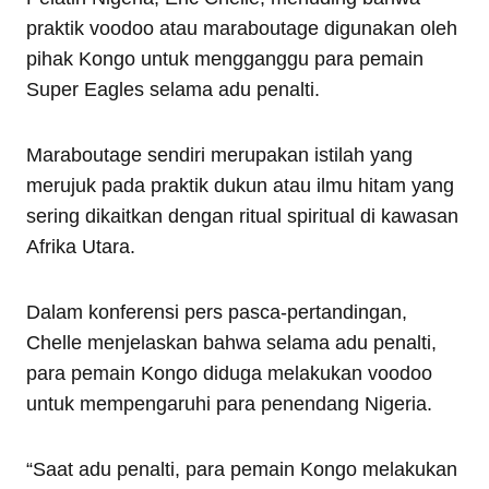
praktik voodoo atau maraboutage digunakan oleh
pihak Kongo untuk mengganggu para pemain
Super Eagles selama adu penalti.
Maraboutage sendiri merupakan istilah yang
merujuk pada praktik dukun atau ilmu hitam yang
sering dikaitkan dengan ritual spiritual di kawasan
Afrika Utara.
Dalam konferensi pers pasca-pertandingan,
Chelle menjelaskan bahwa selama adu penalti,
para pemain Kongo diduga melakukan voodoo
untuk mempengaruhi para penendang Nigeria.
“Saat adu penalti, para pemain Kongo melakukan