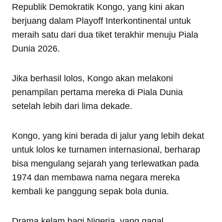
Republik Demokratik Kongo, yang kini akan
berjuang dalam Playoff Interkontinental untuk
meraih satu dari dua tiket terakhir menuju Piala
Dunia 2026.
Jika berhasil lolos, Kongo akan melakoni
penampilan pertama mereka di Piala Dunia
setelah lebih dari lima dekade.
Kongo, yang kini berada di jalur yang lebih dekat
untuk lolos ke turnamen internasional, berharap
bisa mengulang sejarah yang terlewatkan pada
1974 dan membawa nama negara mereka
kembali ke panggung sepak bola dunia.
Drama kelam bagi Nigeria, yang gagal