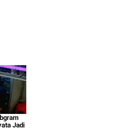
ebgram
yata Jadi