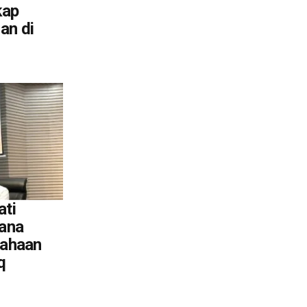
kap
an di
ati
Dana
sahaan
q