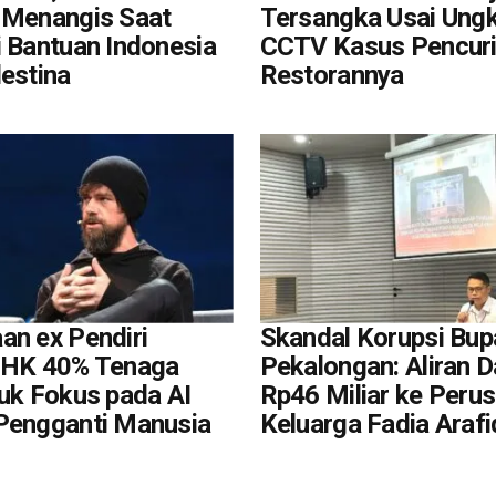
 Menangis Saat
Tersangka Usai Ung
i Bantuan Indonesia
CCTV Kasus Pencuri
lestina
Restorannya
an ex Pendiri
Skandal Korupsi Bup
PHK 40% Tenaga
Pekalongan: Aliran 
tuk Fokus pada AI
Rp46 Miliar ke Peru
Pengganti Manusia
Keluarga Fadia Arafi