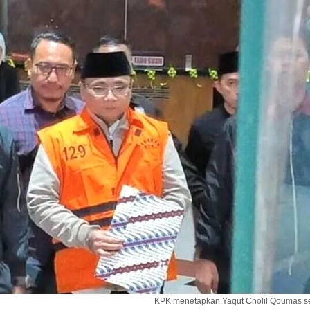
KPK menetapkan Yaqut Cholil Qoumas s