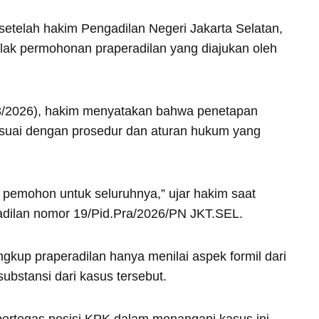
etelah hakim Pengadilan Negeri Jakarta Selatan,
ak permohonan praperadilan yang diajukan oleh
3/2026), hakim menyatakan bahwa penetapan
esuai dengan prosedur dan aturan hukum yang
pemohon untuk seluruhnya,” ujar hakim saat
dilan nomor 19/Pid.Pra/2026/PN JKT.SEL.
kup praperadilan hanya menilai aspek formil dari
ubstansi dari kasus tersebut.
ertegas posisi KPK dalam menangani kasus ini,