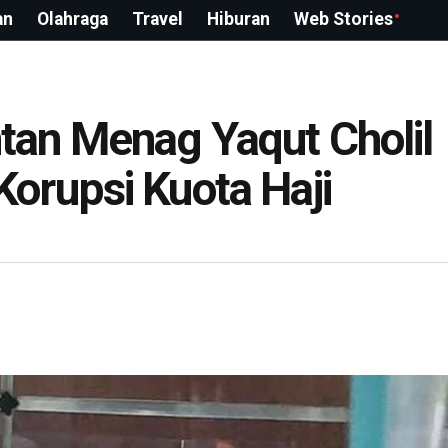
an
Olahraga
Travel
Hiburan
Web Stories
an Menag Yaqut Cholil
orupsi Kuota Haji