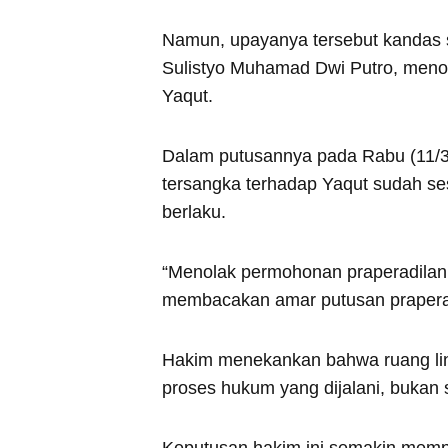
Namun, upayanya tersebut kandas s
Sulistyo Muhamad Dwi Putro, menol
Yaqut.
Dalam putusannya pada Rabu (11/
tersangka terhadap Yaqut sudah s
berlaku.
“Menolak permohonan praperadilan 
membacakan amar putusan prapera
Hakim menekankan bahwa ruang ling
proses hukum yang dijalani, bukan s
Keputusan hakim ini semakin memp