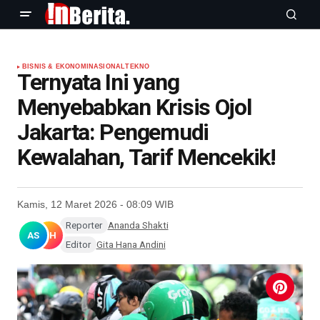
BISNIS & EKONOMI
NASIONAL
TEKNO
Ternyata Ini yang
Menyebabkan Krisis Ojol
Jakarta: Pengemudi
Kewalahan, Tarif Mencekik!
Kamis, 12 Maret 2026 - 08:09 WIB
Reporter
Ananda Shakti
AS
GH
Editor
Gita Hana Andini