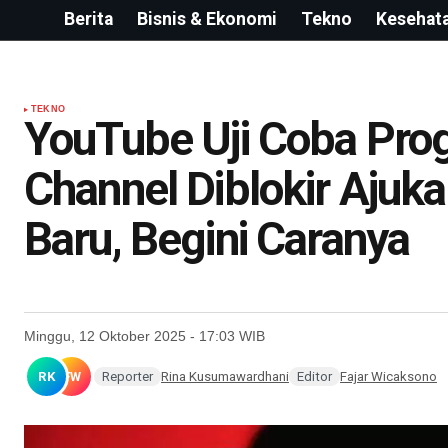
Berita
Bisnis & Ekonomi
Tekno
Kesehat
TEKNO
YouTube Uji Coba Prog
Channel Diblokir Aju
Baru, Begini Caranya
Minggu, 12 Oktober 2025 - 17:03 WIB
RK
FW
Reporter
Rina Kusumawardhani
Editor
Fajar Wicaksono