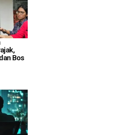
a
ajak,
 dan Bos