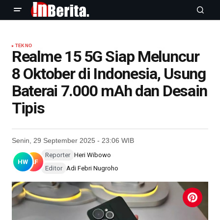
TEKNO
Realme 15 5G Siap Meluncur
8 Oktober di Indonesia, Usung
Baterai 7.000 mAh dan Desain
Tipis
Senin, 29 September 2025 - 23:06 WIB
Reporter
Heri Wibowo
HW
AF
Editor
Adi Febri Nugroho