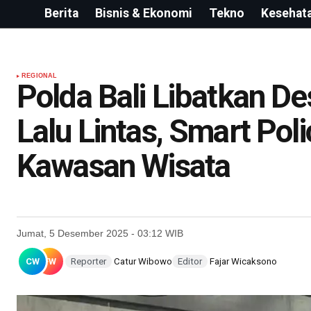
Berita
Bisnis & Ekonomi
Tekno
Kesehat
REGIONAL
Polda Bali Libatkan D
Lalu Lintas, Smart Poli
Kawasan Wisata
Jumat, 5 Desember 2025 - 03:12 WIB
CW
FW
Reporter
Catur Wibowo
Editor
Fajar Wicaksono