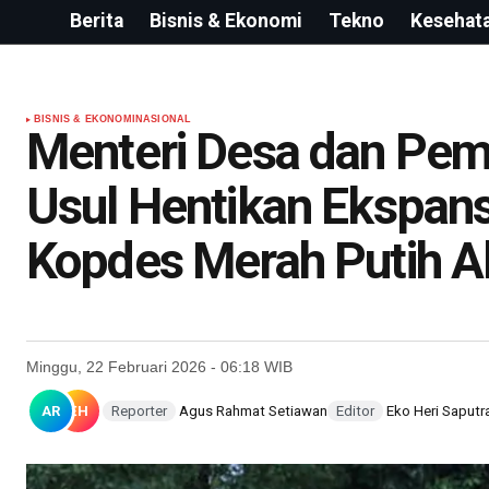
Berita
Bisnis & Ekonomi
Tekno
Kesehat
BISNIS & EKONOMI
NASIONAL
Menteri Desa dan Pem
Usul Hentikan Ekspans
Kopdes Merah Putih Ak
Minggu, 22 Februari 2026 - 06:18 WIB
AR
EH
Reporter
Agus Rahmat Setiawan
Editor
Eko Heri Saputr