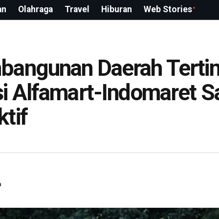
an
Olahraga
Travel
Hiburan
Web Stories
bangunan Daerah Terti
i Alfamart-Indomaret S
tif
a