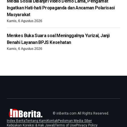
Media Sosial Dibanjiri Video Demo Lama, Pengamat
Ingatkan Hati-hati Propaganda dan Ancaman Polarisasi
Masyarakat
Kamis, 6 Agustus 2026
Menkes Buka Suara soal Meninggalnya Yurizal, Janji
Benahi Layanan BPJS Kesehatan
Kamis, 6 Agustus 2026
© inBerita.com All Rights Reserved.
Index Berita
Tentang Kami
Kontak
Pedoman Media Siber
Kebijakan Koreksi & Hak Jawab
Terms of Use
Privacy Policy