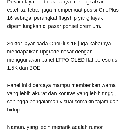
Desain layar ini tidak hanya meningkatkan
estetika, tetapi juga memperkuat posisi OnePlus
16 sebagai perangkat flagship yang layak
diperhitungkan di pasar ponsel premium.
Sektor layar pada OnePlus 16 juga kabarnya
mendapatkan upgrade besar dengan
menggunakan panel LTPO OLED flat beresolusi
1,5K dari BOE.
Panel ini dipercaya mampu memberikan warna
yang lebih akurat dan kontras yang lebih tinggi,
sehingga pengalaman visual semakin tajam dan
hidup.
Namun, yang lebih menarik adalah rumor