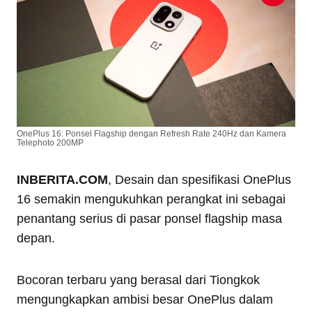
OnePlus 16: Ponsel Flagship dengan Refresh Rate 240Hz dan Kamera
Telephoto 200MP
INBERITA.COM
, Desain dan spesifikasi OnePlus
16 semakin mengukuhkan perangkat ini sebagai
penantang serius di pasar ponsel flagship masa
depan.
Bocoran terbaru yang berasal dari Tiongkok
mengungkapkan ambisi besar OnePlus dalam