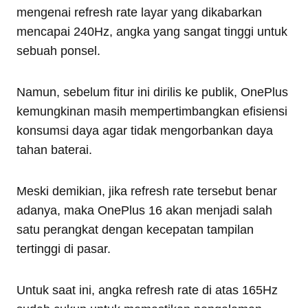
mengenai refresh rate layar yang dikabarkan
mencapai 240Hz, angka yang sangat tinggi untuk
sebuah ponsel.
Namun, sebelum fitur ini dirilis ke publik, OnePlus
kemungkinan masih mempertimbangkan efisiensi
konsumsi daya agar tidak mengorbankan daya
tahan baterai.
Meski demikian, jika refresh rate tersebut benar
adanya, maka OnePlus 16 akan menjadi salah
satu perangkat dengan kecepatan tampilan
tertinggi di pasar.
Untuk saat ini, angka refresh rate di atas 165Hz