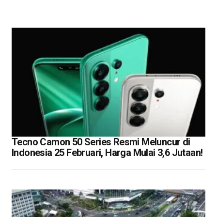
Tecno Camon 50 Series Resmi Meluncur di
Indonesia 25 Februari, Harga Mulai 3,6 Jutaan!