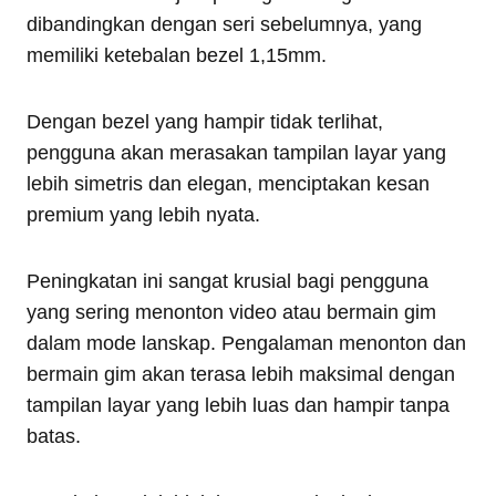
dibandingkan dengan seri sebelumnya, yang
memiliki ketebalan bezel 1,15mm.
Dengan bezel yang hampir tidak terlihat,
pengguna akan merasakan tampilan layar yang
lebih simetris dan elegan, menciptakan kesan
premium yang lebih nyata.
Peningkatan ini sangat krusial bagi pengguna
yang sering menonton video atau bermain gim
dalam mode lanskap. Pengalaman menonton dan
bermain gim akan terasa lebih maksimal dengan
tampilan layar yang lebih luas dan hampir tanpa
batas.