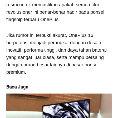
resmi untuk memastikan apakah semua fitur
revolusioner ini benar-benar hadir pada ponsel
flagship terbaru OnePlus.
Jika rumor ini terbukti akurat, OnePlus 16
berpotensi menjadi perangkat dengan desain
inovatif, performa tinggi, dan daya tahan baterai
yang sangat luar biasa, serta mampu bersaing
dengan brand besar lainnya di pasar ponsel
premium.
Baca Juga