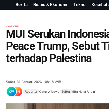
Berita
Bisnis & Ekonomi
Tekno
Kesehat
NASIONAL
MUI Serukan Indonesia
Peace Trump, Sebut T
terhadap Palestina
Sabtu, 31 Januari 2026 - 08:18 WIB
CW
GH
Reporter
Catur Wibowo
Editor
Gita Hana Andini