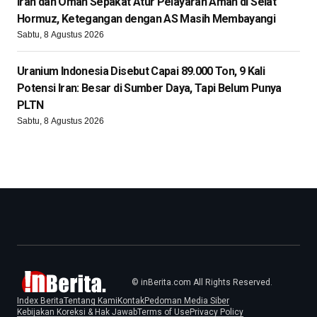
Iran dan Oman Sepakat Atur Pelayaran Aman di Selat
Hormuz, Ketegangan dengan AS Masih Membayangi
Sabtu, 8 Agustus 2026
Uranium Indonesia Disebut Capai 89.000 Ton, 9 Kali
Potensi Iran: Besar di Sumber Daya, Tapi Belum Punya
PLTN
Sabtu, 8 Agustus 2026
© inBerita.com All Rights Reserved.
Index Berita
Tentang Kami
Kontak
Pedoman Media Siber
Kebijakan Koreksi & Hak Jawab
Terms of Use
Privacy Policy