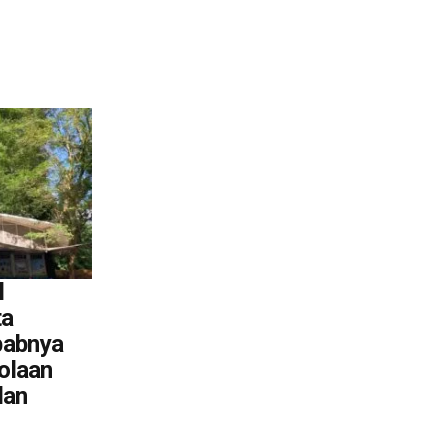
l
ta
babnya
olaan
lan