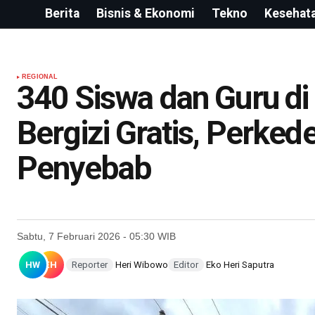
Berita
Bisnis & Ekonomi
Tekno
Kesehat
REGIONAL
340 Siswa dan Guru d
Bergizi Gratis, Perked
Penyebab
Sabtu, 7 Februari 2026 - 05:30 WIB
HW
EH
Reporter
Heri Wibowo
Editor
Eko Heri Saputra