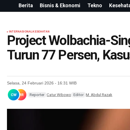
Berita
Bisnis & Ekonomi
Tekno
Kesehat
INTERNASIONAL
KESEHATAN
Project Wolbachia-Si
Turun 77 Persen, Kas
Selasa, 24 Februari 2026 - 16:31 WIB
CW
MR
Reporter
Catur Wibowo
Editor
M. Abdul Razak