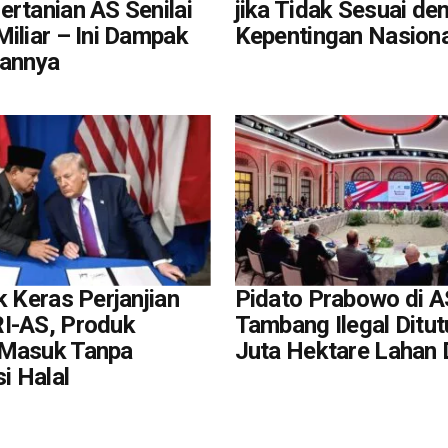
ertanian AS Senilai
jika Tidak Sesuai de
iliar – Ini Dampak
Kepentingan Nasiona
iannya
k Keras Perjanjian
Pidato Prabowo di A
I-AS, Produk
Tambang Ilegal Ditut
 Masuk Tanpa
Juta Hektare Lahan D
si Halal