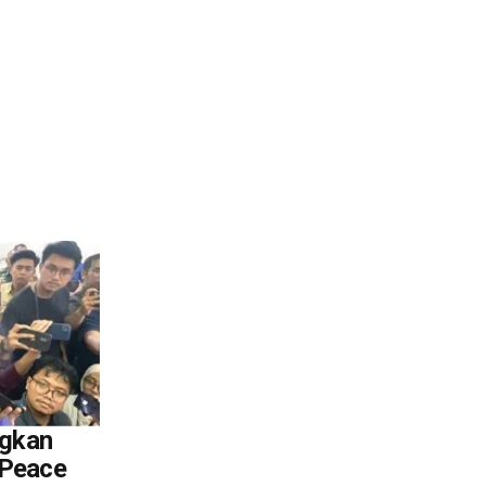
ngkan
 Peace