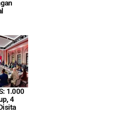
ngan
l
S: 1.000
up, 4
isita