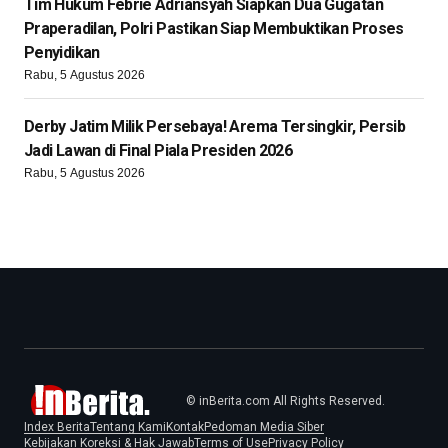
Tim Hukum Febrie Adriansyah Siapkan Dua Gugatan
Praperadilan, Polri Pastikan Siap Membuktikan Proses
Penyidikan
Rabu, 5 Agustus 2026
Derby Jatim Milik Persebaya! Arema Tersingkir, Persib
Jadi Lawan di Final Piala Presiden 2026
Rabu, 5 Agustus 2026
© inBerita.com All Rights Reserved.
Index Berita
Tentang Kami
Kontak
Pedoman Media Siber
Kebijakan Koreksi & Hak Jawab
Terms of Use
Privacy Policy