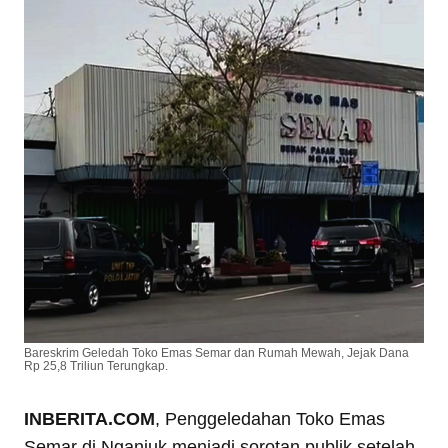
Bareskrim Geledah Toko Emas Semar dan Rumah Mewah, Jejak Dana
Rp 25,8 Triliun Terungkap.
INBERITA.COM
, Penggeledahan Toko Emas
Semar di Nganjuk menjadi sorotan publik setelah