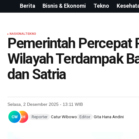
Berita
Bisnis & Ekonomi
Tekno
Kesehat
NASIONAL
TEKNO
Pemerintah Percepat P
Wilayah Terdampak Ba
dan Satria
Selasa, 2 Desember 2025 - 13:11 WIB
CW
GH
Reporter
Catur Wibowo
Editor
Gita Hana Andini