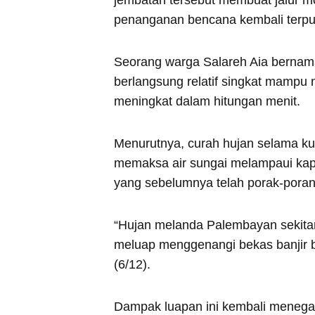
jembatan tersebut membuat jalur mo
penanganan bencana kembali terpu
Seorang warga Salareh Aia bernama
berlangsung relatif singkat mamp
meningkat dalam hitungan menit.
Menurutnya, curah hujan selama ku
memaksa air sungai melampaui ka
yang sebelumnya telah porak-poran
“Hujan melanda Palembayan sekitar
meluap menggenangi bekas banjir ba
(6/12).
Dampak luapan ini kembali menega