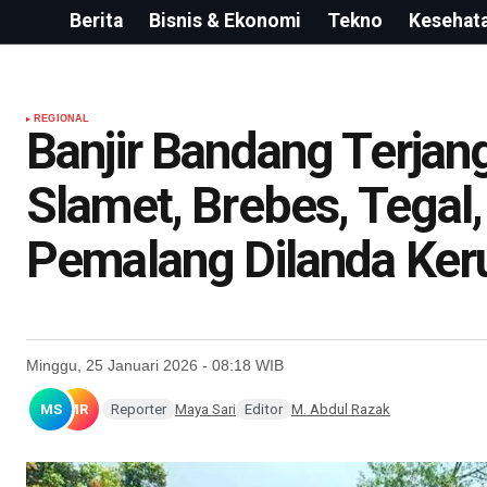
Berita
Bisnis & Ekonomi
Tekno
Kesehat
REGIONAL
Banjir Bandang Terjan
Slamet, Brebes, Tegal
Pemalang Dilanda Ker
Minggu, 25 Januari 2026 - 08:18 WIB
MS
MR
Reporter
Maya Sari
Editor
M. Abdul Razak