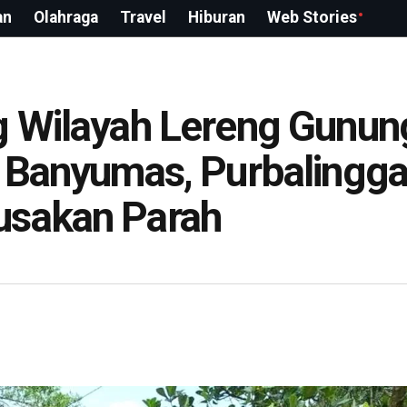
an
Olahraga
Travel
Hiburan
Web Stories
g Wilayah Lereng Gunun
, Banyumas, Purbalingg
usakan Parah