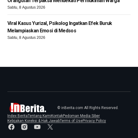
Orangutan Terpaksa Mendekati Permukiman Warga
Sabtu, 8 Agustus 2026
Viral Kasus Yurizal, Psikolog Ingatkan Efek Buruk
Melampiaskan Emosi di Medsos
Sabtu, 8 Agustus 2026
© inBerita.com All Rights Reserved.
Index Berita
Tentang Kami
Kontak
Pedoman Media Siber
Kebijakan Koreksi & Hak Jawab
Terms of Use
Privacy Policy