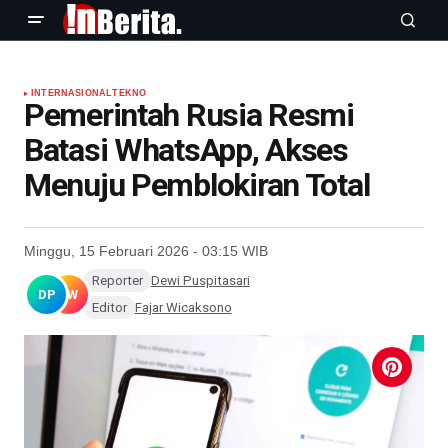
INTERNASIONAL
TEKNO
Pemerintah Rusia Resmi
Batasi WhatsApp, Akses
Menuju Pemblokiran Total
Minggu, 15 Februari 2026 - 03:15 WIB
Reporter
Dewi Puspitasari
DP
FW
Editor
Fajar Wicaksono