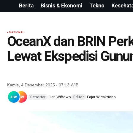
Berita
Bisnis & Ekonomi
Tekno
Kesehat
NASIONAL
OceanX dan BRIN Perku
Lewat Ekspedisi Gunu
Kamis, 4 Desember 2025 - 07:13 WIB
HW
FW
Reporter
Heri Wibowo
Editor
Fajar Wicaksono