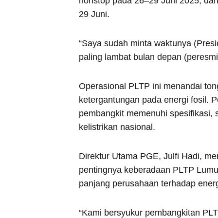
nonstop pada 26–29 Juni 2025, dan
29 Juni.
“Saya sudah minta waktunya (Preside
paling lambat bulan depan (peresmian
Operasional PLTP ini menandai to
ketergantungan pada energi fosil. 
pembangkit memenuhi spesifikasi, s
kelistrikan nasional.
Direktur Utama PGE, Julfi Hadi, m
pentingnya keberadaan PLTP Lumu
panjang perusahaan terhadap energ
“Kami bersyukur pembangkitan PLTP 