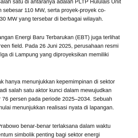
Salah satu di antaranya adalah PLTP Hululais Unit
 sebesar 110 MW, serta proyek-proyek co-
230 MW yang tersebar di berbagai wilayah.
an Energi Baru Terbarukan (EBT) juga terlihat
green field. Pada 26 Juni 2025, perusahaan resmi
ga di Lampung yang diproyeksikan memiliki
 tak hanya menunjukkan kepemimpinan di sektor
jadi salah satu aktor kunci dalam mewujudkan
r 76 persen pada periode 2025–2034. Sebuah
mulai menunjukkan realisasi nyata di lapangan.
 Prabowo benar-benar terlaksana dalam waktu
tum simbolik penting bagi sektor energi