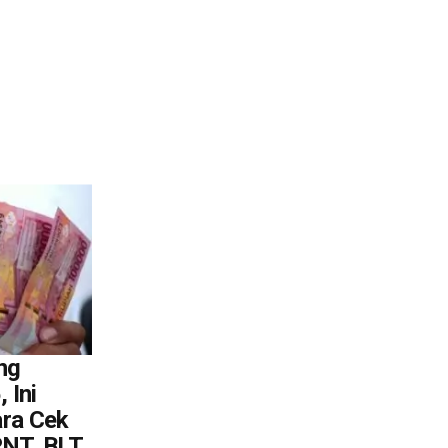
ng
 Ini
ra Cek
PNT, BLT