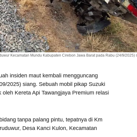
uduwur Kecamatan Mundu Kabupaten Cirebon Jawa Barat pada Rabu (24/9/2025) s
ah insiden maut kembali mengguncang
9/2025) siang. Sebuah mobil pikap Suzuki
k oleh Kereta Api Tawangjaya Premium relasi
ebidang tanpa palang pintu, tepatnya di Km
aruduwur, Desa Kanci Kulon, Kecamatan