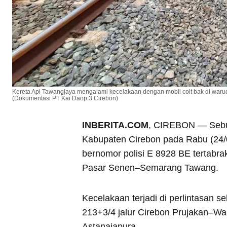
Kereta Api Tawangjaya mengalami kecelakaan dengan mobil colt bak di war
(Dokumentasi PT Kai Daop 3 Cirebon)
INBERITA.COM
, CIREBON — Sebu
Kabupaten Cirebon pada Rabu (24/0
bernomor polisi E 8928 BE tertabra
Pasar Senen–Semarang Tawang.
Kecelakaan terjadi di perlintasan s
213+3/4 jalur Cirebon Prujakan–W
Astanajapura.