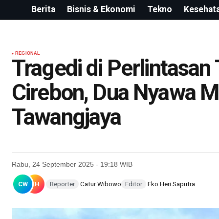
Berita
Bisnis & Ekonomi
Tekno
Kesehat
REGIONAL
Tragedi di Perlintasan
Cirebon, Dua Nyawa M
Tawangjaya
Rabu, 24 September 2025 - 19:18 WIB
CW
EH
Reporter
Catur Wibowo
Editor
Eko Heri Saputra