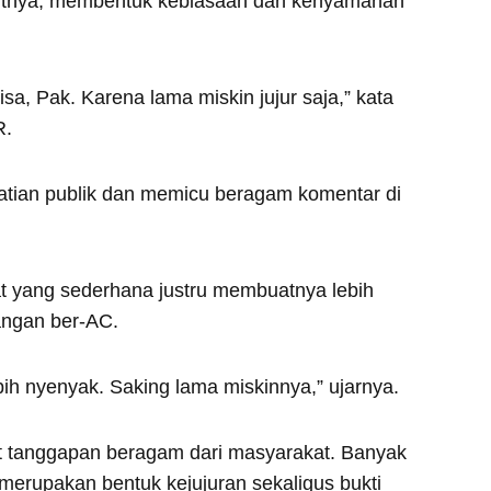
rutnya, membentuk kebiasaan dan kenyamanan
isa, Pak. Karena lama miskin jujur saja,” kata
R.
hatian publik dan memicu beragam komentar di
at yang sederhana justru membuatnya lebih
angan ber-AC.
ebih nyenyak. Saking lama miskinnya,” ujarnya.
pat tanggapan beragam dari masyarakat. Banyak
 merupakan bentuk kejujuran sekaligus bukti